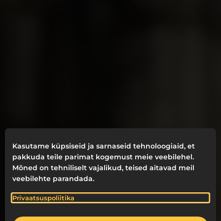
Kasutame küpsiseid ja sarnaseid tehnoloogiaid, et
pakkuda teile parimat kogemust meie veebilehel.
Mõned on tehniliselt vajalikud, teised aitavad meil
veebilehte parandada.
Privaatsuspoliitika
IGAÜKS VÄÄRIB ÕNNELIKKU