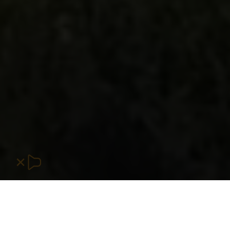
Rahmqvist tähendab oskusi ja spetsialiseerumist.